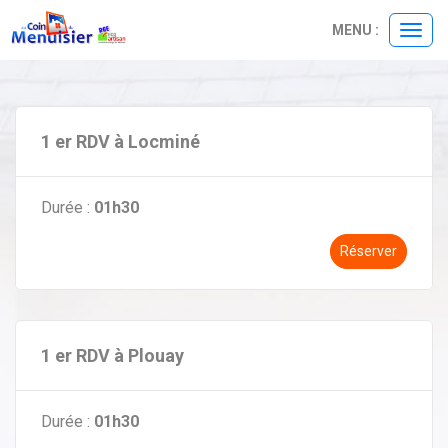
Panneau de gestion des cookies
MENU :
Ouvri
le
menu
1 er RDV à Locminé
Durée :
01h30
Réserver
1 er RDV à Plouay
Durée :
01h30